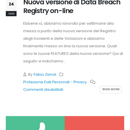
Nuova versione di Data Breach
24
Registry on-line
MAR
Ebbene sì, abbiamo lavorato per settimane alla
messa a punto della nuova versione del Registro
degli incidenti e delle Violazioni e abbiamo
finalmente messo on line la nuova versione. Quali
sono le nuove FEATURES della nuova versione? Qui di
seguito vi indichaimo...
By
Fabio Zanoli
Protezione Dati Personali - Privacy
su
READ MORE
Commenti disabilitati
Nuova
versione
di
Data
Breach