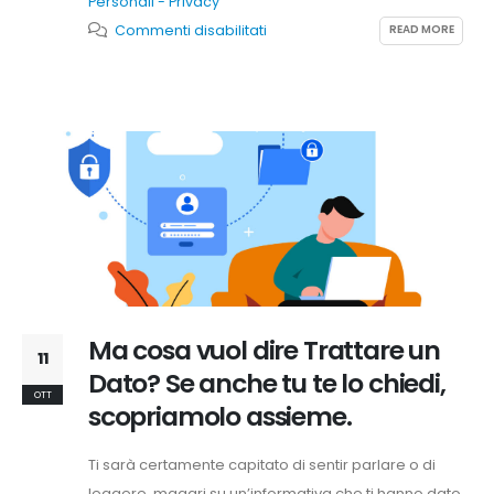
Personali - Privacy
su
READ MORE
Commenti disabilitati
Il
consenso
quella
cosa
che,
come
l’amore,
è
bello
finchè
Ma cosa vuol dire Trattare un
dura
11
[capitolo
Dato? Se anche tu te lo chiedi,
OTT
1]
scopriamolo assieme.
Ti sarà certamente capitato di sentir parlare o di
leggere, magari su un’informativa che ti hanno dato,