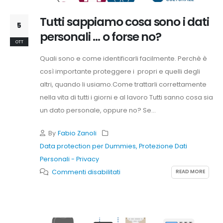
tu
Tutti sappiamo cosa sono i dati
te
5
lo
personali ... o forse no?
OTT
chiedi,
scopriamolo
Quali sono e come identificarli facilmente. Perchè è
assieme.
così importante proteggere i propri e quelli degli
altri, quando li usiamo.Come trattarli correttamente
nella vita di tutti i giorni e al lavoro Tutti sanno cosa sia
un dato personale, oppure no? Se...
By
Fabio Zanoli
Data protection per Dummies
,
Protezione Dati
Personali - Privacy
su
READ MORE
Commenti disabilitati
Tutti
sappiamo
cosa