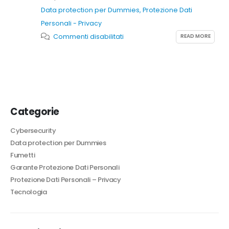
Data protection per Dummies
,
Protezione Dati
Personali - Privacy
su
READ MORE
Commenti disabilitati
Data
breach
o
violazione
dei
Categorie
dati
personali?
Cybersecurity
Data protection per Dummies
Scopriamo
Fumetti
cos’è
Garante Protezione Dati Personali
e
Protezione Dati Personali – Privacy
come
Tecnologia
va
trattata.