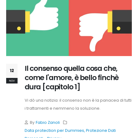
Registry
on-
line
Il consenso quella cosa che,
12
come l'amore, è bello finchè
NOV
dura [capitolo 1]
Vi dò una notizia: il consenso non è la panacea di tutti
i trattamenti e nemmeno la soluzione.
By
Fabio Zanoli
Data protection per Dummies
,
Protezione Dati