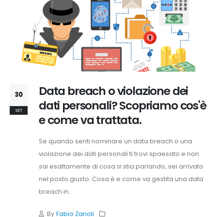
sono
i
dati
personali
…
o
forse
Data breach o violazione dei
no?
30
dati personali? Scopriamo cos'è
SET
e come va trattata.
Se quando senti nominare un data breach o una
violazione dei dati personali ti trovi spaesato e non
sai esattamente di cosa si stia parlando, sei arrivato
nel posto giusto. Cosa è e come va gestita una data
breach in...
By
Fabio Zanoli