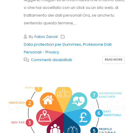
o che hai accettato con un click su un sito web, di
trattamento dei dati personali Ora, se anche tu
sentendo questo termine,...
By
Fabio Zanoli
Data protection per Dummies
,
Protezione Dati
Personali - Privacy
su
READ MORE
Commenti disabilitati
Ma
cosa
vuol
dire
Trattare
un
Dato?
Se
anche