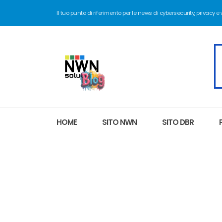
Il tuo punto di riferimento per le news di cybersecurity, privacy e
HOME
SITO NWN
SITO DBR