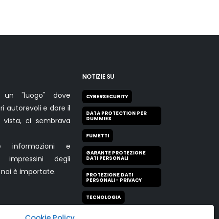
i
social
come
“disturbo
pubblico”:
ecco
perchéNicoletta
NOTIZIE SU
Pisanu
 un "luogo" dove
CYBERSECURITY
i autorevoli e dare il
DATA PROTECTION PER
DUMMIES
 vista, ci sembrava
FUMETTI
e informazioni e
GARANTE PROTEZIONE
e impressini degli
DATI PERSONALI
r noi è importate.
PROTEZIONE DATI
PERSONALI - PRIVACY
TECNOLOGIA
Cookie Policy