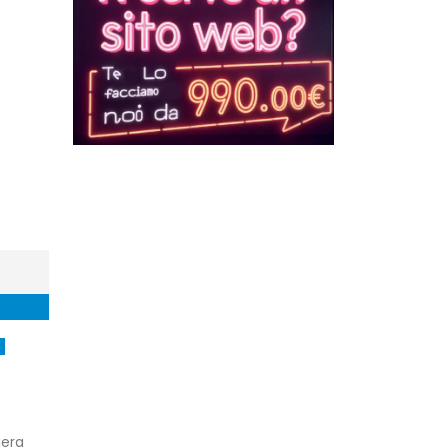
à
iera