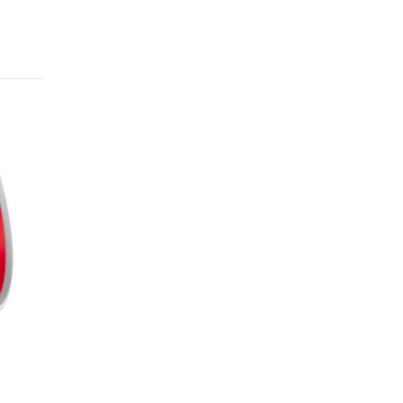
su
Condanna record a Meta, i
7
it
social come “disturbo