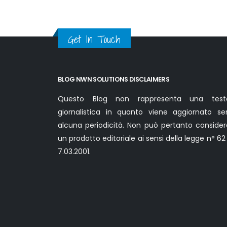
nodo
aperto
del
business
Get In Touch
modelStefano
da
Empoli
ta
BLOG NWN SOLUTIONS DISCLAIMERS
Questo Blog non rappresenta una test
giornalistica in quanto viene aggiornato se
alcuna periodicità. Non può pertanto consider
un prodotto editoriale ai sensi della legge n° 62
7.03.2001.