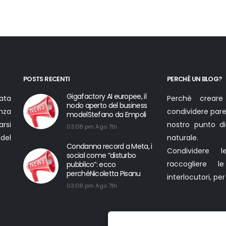
PA
su
quattro
senza
una
vera
exit
POSTS RECENTI
PERCHÈ UN BLOG?
strategyMatteo
Gigafactory AI europee, il
ata
Perchè creare
Mangiacavalli
nodo aperto del business
nza
condividere parer
modelStefano da Empoli
arsi
nostro punto di
03:08 pm Ago 7th
 del
naturale.
Condanna record a Meta, i
Condividere l
social come “disturbo
raccogliere l
pubblico”: ecco
perchéNicoletta Pisanu
interlocutori, pe
03:08 pm Ago 7th