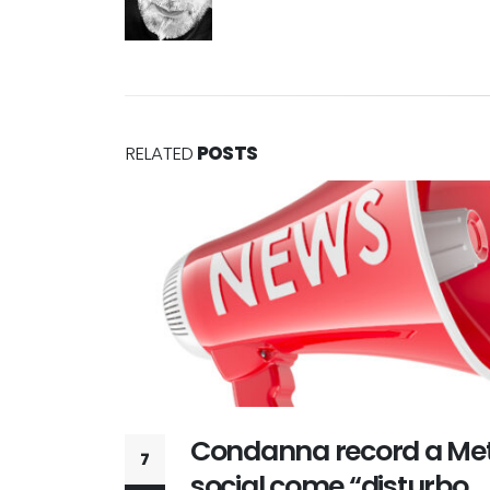
RELATED
POSTS
ta, i
Gigafactory AI europee, 
7
o
nodo aperto del busine