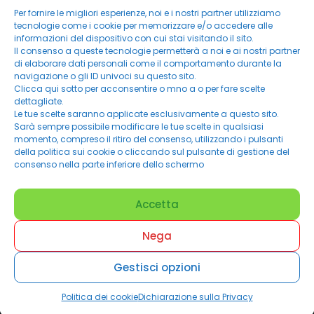
Per fornire le migliori esperienze, noi e i nostri partner utilizziamo
tecnologie come i cookie per memorizzare e/o accedere alle
informazioni del dispositivo con cui stai visitando il sito.
Il consenso a queste tecnologie permetterà a noi e ai nostri partner
di elaborare dati personali come il comportamento durante la
navigazione o gli ID univoci su questo sito.
Clicca qui sotto per acconsentire o mno a o per fare scelte
dettagliate.
Le tue scelte saranno applicate esclusivamente a questo sito.
Sarà sempre possibile modificare le tue scelte in qualsiasi
momento, compreso il ritiro del consenso, utilizzando i pulsanti
della politica sui cookie o cliccando sul pulsante di gestione del
consenso nella parte inferiore dello schermo
Accetta
©
Powered By NWN solutions 2019- 2025
| P.IVA 03741681203 |
Nega
WEB &SEO WeBologna
|
Primi su Motori
Gestisci opzioni
Privacy Policy
Cookie Policy
Politica dei cookie
Dichiarazione sulla Privacy