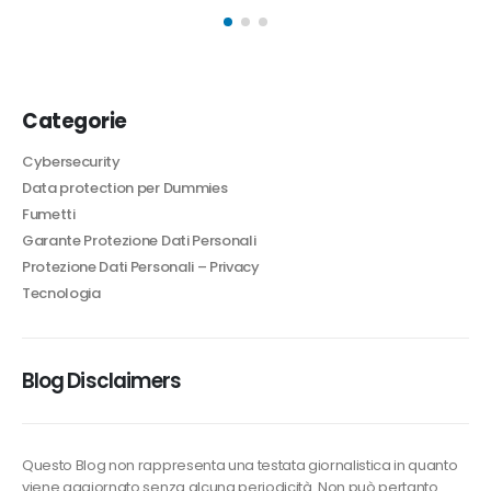
NIS2:
competenze
per
l’Agentic
Categorie
AIRiccardo
Cybersecurity
Petricca
Data protection per Dummies
Fumetti
Garante Protezione Dati Personali
Protezione Dati Personali – Privacy
Tecnologia
Blog Disclaimers
Questo Blog non rappresenta una testata giornalistica in quanto
viene aggiornato senza alcuna periodicità. Non può pertanto