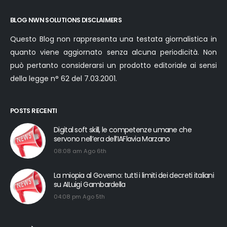
BLOG NWN SOLUTIONS DISCLAIMERS
Questo Blog non rappresenta una testata giornalistica in
quanto viene aggiornato senza alcuna periodicità. Non
può pertanto considerarsi un prodotto editoriale ai sensi
della legge n° 62 del 7.03.2001.
POSTS RECENTI
Digital soft skill, le competenze umane che
servono nell’era dell’IAFlavia Marzano
08:08 am Ago 6th
La miopia al Governo: tutti i limiti dei decreti italiani
su AILuigi Gambardella
04:08 pm Ago 5th
PERCHÈ UN BLOG?