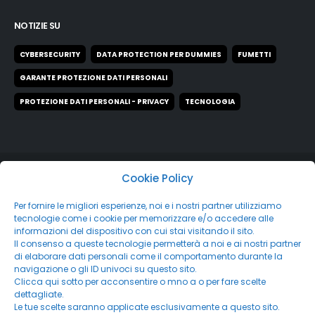
NOTIZIE SU
CYBERSECURITY
DATA PROTECTION PER DUMMIES
FUMETTI
GARANTE PROTEZIONE DATI PERSONALI
PROTEZIONE DATI PERSONALI - PRIVACY
TECNOLOGIA
Cookie Policy
Per fornire le migliori esperienze, noi e i nostri partner utilizziamo
tecnologie come i cookie per memorizzare e/o accedere alle
informazioni del dispositivo con cui stai visitando il sito.
Il consenso a queste tecnologie permetterà a noi e ai nostri partner
di elaborare dati personali come il comportamento durante la
navigazione o gli ID univoci su questo sito.
Clicca qui sotto per acconsentire o mno a o per fare scelte
dettagliate.
Le tue scelte saranno applicate esclusivamente a questo sito.