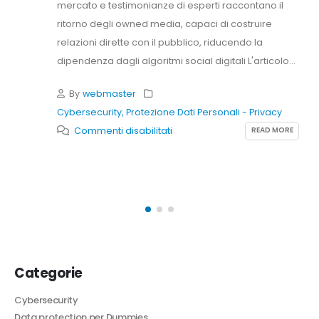
mercato e testimonianze di esperti raccontano il
ritorno degli owned media, capaci di costruire
relazioni dirette con il pubblico, riducendo la
dipendenza dagli algoritmi social digitali L'articolo...
By
webmaster
Cybersecurity
,
Protezione Dati Personali - Privacy
su
READ MORE
Commenti disabilitati
La
newsletter
torna
strategica
per
le
aziende:
Categorie
ecco
perché
Cybersecurity
(c’entra
Data protection per Dummies