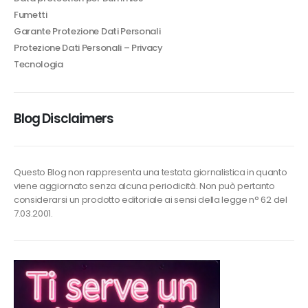
Fumetti
la
Garante Protezione Dati Personali
fiducia)Alessio
Protezione Dati Personali – Privacy
Pecoraro
Tecnologia
Blog Disclaimers
Questo Blog non rappresenta una testata giornalistica in quanto
viene aggiornato senza alcuna periodicità. Non può pertanto
considerarsi un prodotto editoriale ai sensi della legge n° 62 del
7.03.2001.