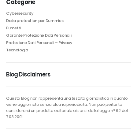
Categorie
un
pagamento
Cybersecurity
POSSalvatore
Data protection per Dummies
Fumetti
De
Garante Protezione Dati Personali
Benedictis
Protezione Dati Personali – Privacy
Tecnologia
Blog Disclaimers
Questo Blog non rappresenta una testata giornalistica in quanto
viene aggiornato senza alcuna periodicità. Non può pertanto
considerarsi un prodotto editoriale ai sensi della legge n° 62 del
7.03.2001.