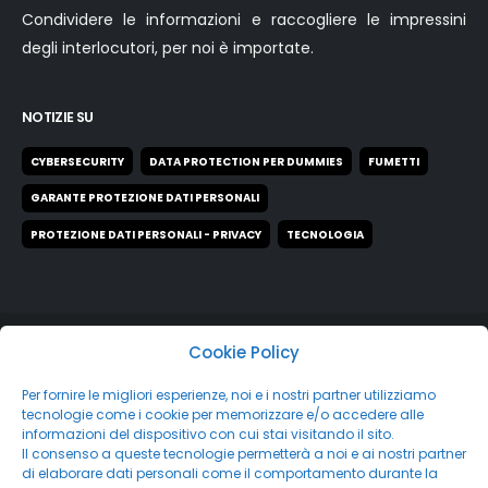
Condividere le informazioni e raccogliere le impressini
degli interlocutori, per noi è importate.
NOTIZIE SU
CYBERSECURITY
DATA PROTECTION PER DUMMIES
FUMETTI
GARANTE PROTEZIONE DATI PERSONALI
PROTEZIONE DATI PERSONALI - PRIVACY
TECNOLOGIA
Cookie Policy
Per fornire le migliori esperienze, noi e i nostri partner utilizziamo
tecnologie come i cookie per memorizzare e/o accedere alle
informazioni del dispositivo con cui stai visitando il sito.
Il consenso a queste tecnologie permetterà a noi e ai nostri partner
di elaborare dati personali come il comportamento durante la