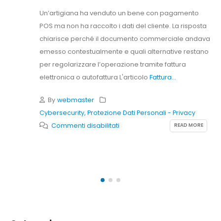
Un’artigiana ha venduto un bene con pagamento
POS ma non ha raccolto i dati del cliente. La risposta
chiarisce perché il documento commerciale andava
emesso contestualmente e quali alternative restano
per regolarizzare l’operazione tramite fattura
elettronica o autofattura L'articolo
Fattura...
By
webmaster
Cybersecurity
,
Protezione Dati Personali - Privacy
su
READ MORE
Commenti disabilitati
Fattura
senza
dati
cliente:
cosa
fare
dopo