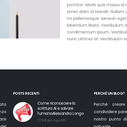
porttitor. Morbi quis massa id
amet diam id blandit. Nullam ult
mi pellentesque. Aenean eget f
bibendum libero. Vestibulum d
condimentum ipsum. Vestibulu
nunc ultrices at. Vestibulum eg
POSTS RECENTI
PERCHÈ UN BLOG?
Come riconoscere la
ata
Perchè creare
scrittura AI e salvare
nza
condividere parer
l’umanoAlessandro Longo
arsi
nostro punto di
07:08 pm Ago 6th
 del
naturale.