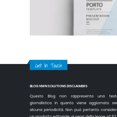
Get In Touch
BLOG NWN SOLUTIONS DISCLAIMERS
Questo Blog non rappresenta una test
giornalistica in quanto viene aggiornato se
alcuna periodicità. Non può pertanto consider
un prodotto editoriale ai sensi della legge n° 62