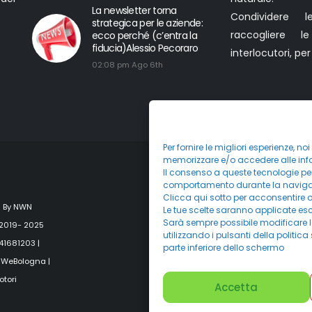
La newsletter torna
Condividere l
strategica per le aziende:
raccogliere l
ecco perché (c’entra la
fiducia)Alessio Pecoraro
interlocutori, pe
02:08 pm Ago 6th
Per fornire le migliori esperienze, n
memorizzare e/o accedere alle infor
Il consenso a queste tecnologie per
comportamento durante la navigazio
Clicca qui sotto per acconsentire o
 By NWN
Le tue scelte saranno applicate es
Sarà sempre possibile modificare le
 2019- 2025
utilizzando i pulsanti della politi
741681203 |
parte inferiore dello schermo
 WeBologna
|
otori
Accetta