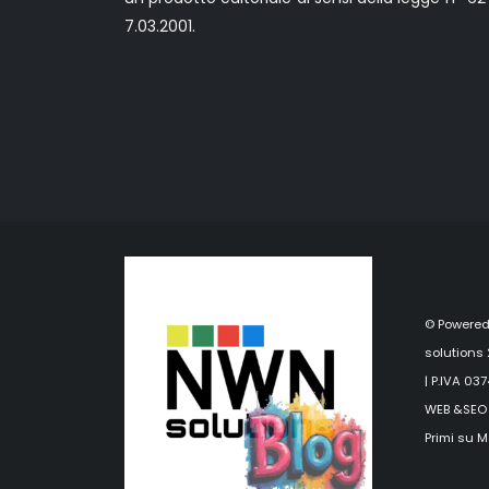
7.03.2001.
©
Powered
solutions
| P.IVA 03
WEB &SEO
Primi su M