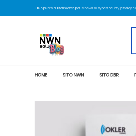
Il tuo punto di riferimento per le news di cybersecurity, privacy e
HOME
SITO NWN
SITO DBR