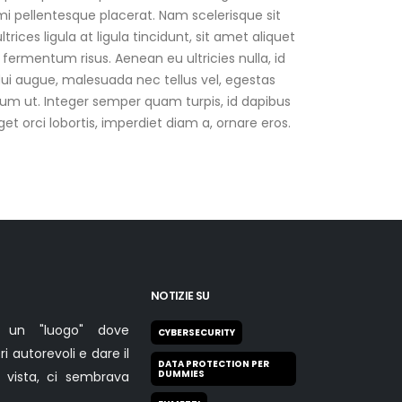
 mi pellentesque placerat. Nam scelerisque sit
rices ligula at ligula tincidunt, sit amet aliquet
ermentum risus. Aenean eu ultricies nulla, id
ui augue, malesuada nec tellus vel, egestas
m ut. Integer semper quam turpis, id dapibus
et orci lobortis, imperdiet diam a, ornare eros.
NOTIZIE SU
 un "luogo" dove
CYBERSECURITY
i autorevoli e dare il
DATA PROTECTION PER
DUMMIES
 vista, ci sembrava